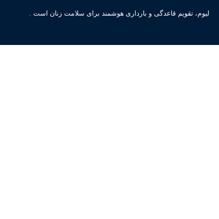
لیوم، تقویم قاعدگی و بارداری هوشمند برای سلامت زنان است .
صفحات
لیوم: تقویم قاعدگی و مدیریت بارداری
لیاد: اپلیکیشن یادآوری
تست بارداری آنلاین
دانلود اپلیکیشن