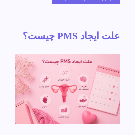
علت ایجاد PMS چیست؟