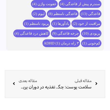
سندرم پیش از قاعدگی
(4)
عفونت واژن
(4)
قاعدگی
(13)
قاعدگی نامنظم
(8)
لیوم
(2)
مراقبت از خود
(2)
يادآورها
(1)
پریود نامنظم
(1)
پریودی
(10)
چرخه قاعدگی
(9)
کاهش درد قاعدگی
(4)
کم‌خونی
(1)
۳ راه درمان ADHD
(1)
مقاله قبلی
مقاله بعدی
سلامت پوست: چگونه روتین ایده‌آل خود را در ۳ مرحله ساده پیدا کنیم؟
تغذیه در دوران پریود؛ بهترین غذاها برای کاهش درد و علائم قاعدگی