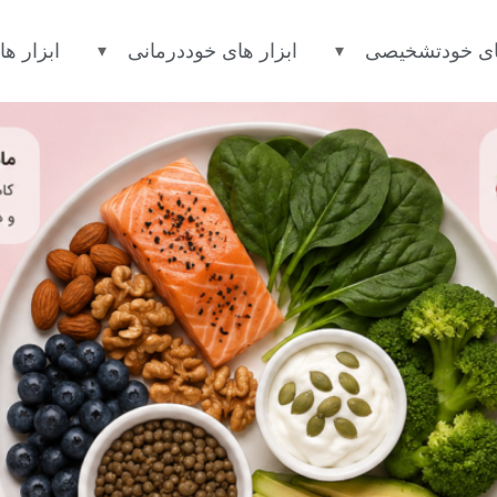
ین غذاها برای کاهش درد و علائم ق
های خودتشخیصی
ابزار های خوددرمانی
ابزار ها