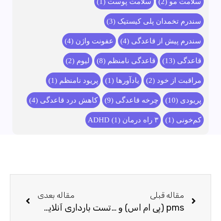
سلامت مو
(2)
سلامت پوست
(1)
سندرم تخمدان پلی کیستیک
(3)
سندرم پیش از قاعدگی
(4)
عفونت واژن
(4)
قاعدگی
(13)
قاعدگی نامنظم
(8)
لیوم
(2)
مراقبت از خود
(2)
يادآورها
(1)
پریود نامنظم
(1)
پریودی
(10)
چرخه قاعدگی
(9)
کاهش درد قاعدگی
(4)
کم‌خونی
(1)
۳ راه درمان ADHD
(1)
مقاله قبلی
مقاله بعدی
pms (پی ام اس) و روابط عاطفی
تست بارداری آنلاین | حامله ام یا نه؟