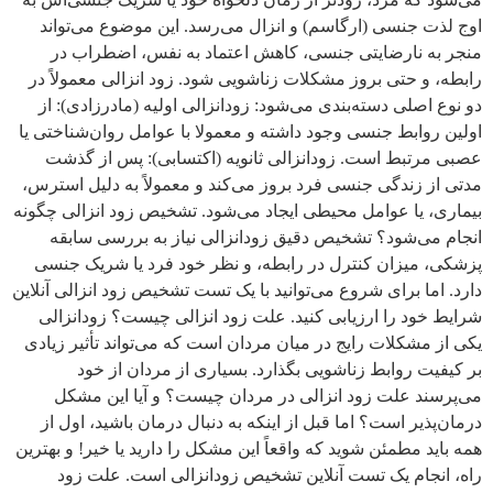
اوج لذت جنسی (ارگاسم) و انزال می‌رسد. این موضوع می‌تواند
منجر به نارضایتی جنسی، کاهش اعتماد به نفس، اضطراب در
رابطه، و حتی بروز مشکلات زناشویی شود. زود انزالی معمولاً در
دو نوع اصلی دسته‌بندی می‌شود: زودانزالی اولیه (مادرزادی): از
اولین روابط جنسی وجود داشته و معمولا با عوامل روان‌شناختی یا
عصبی مرتبط است. زودانزالی ثانویه (اکتسابی): پس از گذشت
مدتی از زندگی جنسی فرد بروز می‌کند و معمولاً به دلیل استرس،
بیماری، یا عوامل محیطی ایجاد می‌شود. تشخیص زود انزالی چگونه
انجام می‌شود؟ تشخیص دقیق زودانزالی نیاز به بررسی سابقه
پزشکی، میزان کنترل در رابطه، و نظر خود فرد یا شریک جنسی
دارد. اما برای شروع می‌توانید با یک تست تشخیص زود انزالی آنلاین
شرایط خود را ارزیابی کنید. علت زود انزالی چیست؟ زودانزالی
یکی از مشکلات رایج در میان مردان است که می‌تواند تأثیر زیادی
بر کیفیت روابط زناشویی بگذارد. بسیاری از مردان از خود
می‌پرسند علت زود انزالی در مردان چیست؟ و آیا این مشکل
درمان‌پذیر است؟ اما قبل از اینکه به دنبال درمان باشید، اول از
همه باید مطمئن شوید که واقعاً این مشکل را دارید یا خیر! و بهترین
راه، انجام یک تست آنلاین تشخیص زودانزالی است. علت زود