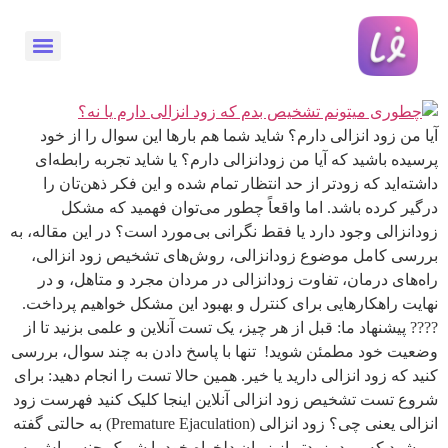
تشخیص زود انزالی آنلاین +
روش درمان زود انزالی
آیا من زود انزالی دارم؟ شاید شما هم بارها این سوال را از خود
پرسیده باشید که آیا من زودانزالی دارم؟ یا شاید تجربه رابطه‌ای
داشته‌اید که زودتر از حد انتظار تمام شده و این فکر ذهن‌تان را
درگیر کرده باشد. اما واقعاً چطور می‌توان فهمید که مشکل
زودانزالی وجود دارد یا فقط نگرانی بی‌مورد است؟ در این مقاله، به
بررسی کامل موضوع زودانزالی، روش‌های تشخیص زود انزالی،
راه‌های درمان، تفاوت زودانزالی در مردان مجرد و متاهل، و در
نهایت راهکارهایی برای کنترل و بهبود این مشکل خواهیم پرداخت.
???? پیشنهاد ما: قبل از هر چیز، یک تست آنلاین و علمی بزنید تا از
وضعیت خود مطمئن شوید! تنها با پاسخ دادن به چند سوال، بررسی
کنید که زود انزالی دارید یا خیر. همین حالا تست را انجام دهید: برای
شروع تست تشخیص زود انزالی آنلاین اینجا کلیک کنید فهرست زود
انزالی یعنی چی؟ زود انزالی (Premature Ejaculation) به حالتی گفته
می‌شود که مرد، زودتر از زمان دلخواه خود یا شریک جنسی‌اش به