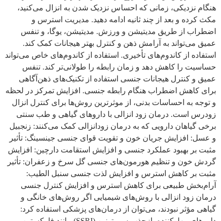
هنگام نزدیکی، زمانی که احساس نزدیک شدن به انزال می‌کنید،
مکث کرده و بعد از چند ثانیه ادامه دهید. مدیریت استرس و
اضطراب از طریق مدیتیشن و ورزش. مدیتیشن، یوگا، و تنفس
عمیق می‌تواند به آرامش ذهن و کنترل بهتر هیجانات کمک کند.
استفاده از کاندوم‌های تأخیری. استفاده از کاندوم‌های خاص می‌تواند
حساسیت را کاهش دهد و زمان رابطه را طولانی‌تر کند. تنفس
عمیق و کنترل هیجانات جنسی استفاده از تکنیک‌های ذهن‌آگاهی
برای کاهش اضطراب هنگام رابطه جنسی. افزایش تمرکز در لحظه
و توجه به احساسات بدنی، از موثرترین روش‌ها برای کنترل انزال
زودرس است. درمان زود انزالی با داروهای گیاهی و طب سنتی
برخی گیاهان دارویی که به درمان زودانزالی کمک می‌کنند: زنجبیل
و عسل: افزایش جریان خون و تقویت قوای جنسی جینسینگ: تأثیر
مثبت بر بهبود عملکرد جنسی و افزایش استقامت دارچین: افزایش
گردش خون و تنظیم هورمون‌های جنسی گل سرخ و زعفران: تأثیر
مثبت بر کاهش استرس و افزایش لذت جنسی سنبل الطیب:
آرام‌بخش طبیعی برای کاهش استرس و افزایش کنترل جنسی
درمان زود انزالی با روش‌های شیمیایی اگر روش‌های خانگی و
گیاهی مؤثر نبودند، می‌توان از درمان‌های پزشکی استفاده کرد:
داروهای مهارکننده بازجذب سروتونین (SSRI) مانند فلوکستین و