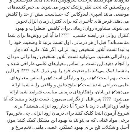
پاروکستین که تحت نظر پزشک تجویز می‌شوند. بی‌حس‌کننده‌های
موضعی مانند اسپری لیدوکائین که حساسیت بیش از حد را کاهش
می‌دهند. قرص‌های تأخیری که برای کنترل زمان انزال تجویز
می‌شوند. مشاوره روان‌درمانی برای کاهش اضطراب و بهبود
کنترل روانی در رابطه جنسی. ???? اما آیا این روش‌ها برای شما
مناسب‌اند؟ قبل از هر درمانی، اول تست بزنید تا وضعیت خود را
بدانید! تست آنلاین تشخیص زود انزالی اگر شک دارید که دچار
زودانزالی هستید، می‌توانید تست آنلاین تشخیص زودانزالی مردان
را انجام دهید. این تست بر اساس معیارهای علمی طراحی شده و
به شما کمک می‌کند تا وضعیت خود را بهتر درک کنید. ???? چرا این
تست مهم است؟✔️ سریع و رایگان است✔️ بر اساس معیارهای
علمی طراحی شده است✔️ نتایج دقیق و واقعی را به شما ارائه
می‌دهد✔️ در پایان، راهکارهای درمانی مناسب شرایط شما ارائه
می‌شود ???? پس قبل از نگرانی بی‌مورد، تست بزنید و ببینید که آیا
واقعاً زودانزالی دارید یا خیر؟ آیا دچار زود انزالی هستید؟ برای
شروع آزمون اینجا کلیک کنید برای درمان زود انزالی چی بخوریم؟
برخی مواد غذایی که می‌توانند به بهبود این مشکل کمک کنند: موز،
آجیل و شکلات تلخ برای بهبود عملکرد عصبی ماهی، تخم‌مرغ و