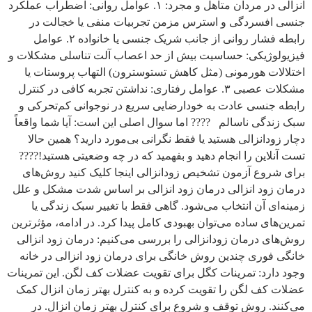
انزالی در مردان متاهل و مجرد: ۱. عوامل روانی: اضطراب عملکرد
جنسی افسردگی و استرس مزمن تجربیات منفی یا خجالت در
رابطه فشار روانی از جانب شریک جنسی یا خانواده ۲. عوامل
فیزیولوژیکی: حساسیت بیش از حد اعصاب آلت تناسلی مشکلات و
اختلالات هورمونی (مثل کاهش تستوسترون) التهاب پروستات یا
مشکلات عصبی ۳. عوامل رفتاری: نداشتن تجربه کافی در کنترل
رابطه جنسی عادت به خودارضایی سریع در نوجوانی کم‌تحرکی و
سبک زندگی ناسالم ???? اما سوال اصلی این است: آیا شما واقعاً
دچار زودانزالی هستید یا فقط نگرانی بی‌مورد دارید؟ همین حالا
تست آنلاین را انجام دهید و بفهمید که در چه وضعیتی هستید!????
برای شروع آزمون تشخیص زودانزالی اینجا کلیک کنید روش‌های
درمان زود انزالی درمان زود انزالی بر اساس شدت مشکل و علل
زمینه‌ای آن انتخاب می‌شود. گاهی فقط با تغییر سبک زندگی یا
تمرین‌های ساده می‌توان بهبودی کامل پیدا کرد. در ادامه، مؤثرترین
روش‌های درمان زودانزالی را بررسی می‌کنیم: درمان زود انزالی
خانگی فوری چندین روش خانگی برای درمان زود انزالی در خانه
وجود دارد: تمرینات کگل برای تقویت عضلات کف لگن. این تمرینات
عضلات کف لگن را تقویت کرده و به کنترل بهتر زمان انزال کمک
می‌کنند. روش توقف و شروع برای کنترل بهتر زمان انزال. در